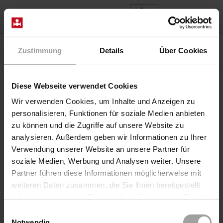
ES
Home
Productos
Series 2/918-06-R272
Zustimmung
Details
Über Cookies
Válvula 2/918-69/0626/.272-GO-1E AC, DC
Diese Webseite verwendet Cookies
Wir verwenden Cookies, um Inhalte und Anzeigen zu
personalisieren, Funktionen für soziale Medien anbieten
zu können und die Zugriffe auf unsere Website zu
analysieren. Außerdem geben wir Informationen zu Ihrer
Verwendung unserer Website an unsere Partner für
soziale Medien, Werbung und Analysen weiter. Unsere
Partner führen diese Informationen möglicherweise mit
weiteren Daten zusammen, die Sie ihnen bereitgestellt
Coaxial Valve electr. directa
haben oder die sie im Rahmen Ihrer Nutzung der Dienste
Serie 2/918-06-R272
gesammelt haben.
Einwilligungsauswahl
Válvula 2/918-69/0626/.272-GO-1E AC, DC
Notwendig