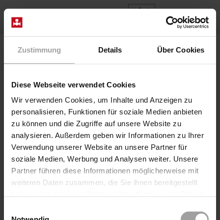
ES
Home
Productos
Series 2/918-..-06-R280
Zustimmung
Details
Über Cookies
Válvula 2/918-25/0624/8280-OF
Diese Webseite verwendet Cookies
Wir verwenden Cookies, um Inhalte und Anzeigen zu
personalisieren, Funktionen für soziale Medien anbieten
zu können und die Zugriffe auf unsere Website zu
analysieren. Außerdem geben wir Informationen zu Ihrer
Verwendung unserer Website an unsere Partner für
soziale Medien, Werbung und Analysen weiter. Unsere
Partner führen diese Informationen möglicherweise mit
weiteren Daten zusammen, die Sie ihnen bereitgestellt
Coaxial Valve neumático directo
haben oder die sie im Rahmen Ihrer Nutzung der Dienste
Serie 2/918-..-06-R280
gesammelt haben.
Einwilligungsauswahl
Válvula 2/918-25/0624/8280-OF
Notwendig