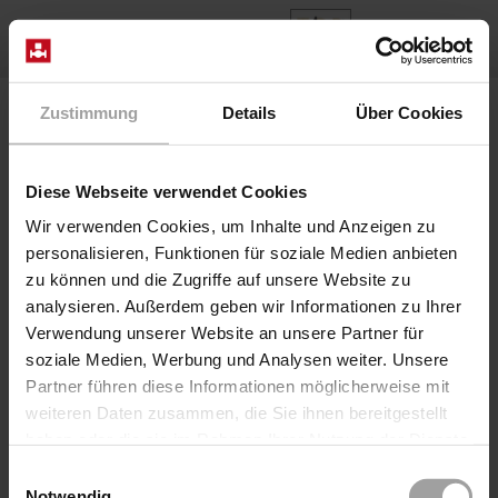
ES
Home
Productos
Series 2/918-..-06-R280
Zustimmung
Details
Über Cookies
Válvula 2/918-26/0624/8280-XX
Diese Webseite verwendet Cookies
Wir verwenden Cookies, um Inhalte und Anzeigen zu
personalisieren, Funktionen für soziale Medien anbieten
zu können und die Zugriffe auf unsere Website zu
analysieren. Außerdem geben wir Informationen zu Ihrer
Verwendung unserer Website an unsere Partner für
soziale Medien, Werbung und Analysen weiter. Unsere
Partner führen diese Informationen möglicherweise mit
weiteren Daten zusammen, die Sie ihnen bereitgestellt
Coaxial Valve neumático directo
haben oder die sie im Rahmen Ihrer Nutzung der Dienste
Serie 2/918-..-06-R280
gesammelt haben.
Einwilligungsauswahl
Válvula 2/918-26/0624/8280-XX
Notwendig