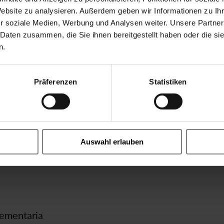
Website zu analysieren. Außerdem geben wir Informationen zu I
r soziale Medien, Werbung und Analysen weiter. Unsere Partner
 CE
 Daten zusammen, die Sie ihnen bereitgestellt haben oder die s
n.
A
07
Ball Valve neumático dir
Präferenzen
Statistiken
 la válvula
23
G1/2 15mm
13 m³/h
Auswahl erlauben
08
AISI 316 Ti
23
POM
7
CERRADO con resorte
TT
TruTorq
lementaria
PV-
Válvula piloto 230V 50Hz