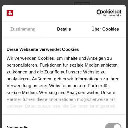
FR
Home
Produits
Series 2/918-..-06-R280
Zustimmung
Details
Über Cookies
Diese Webseite verwendet Cookies
Wir verwenden Cookies, um Inhalte und Anzeigen zu
personalisieren, Funktionen für soziale Medien anbieten
zu können und die Zugriffe auf unsere Website zu
analysieren. Außerdem geben wir Informationen zu Ihrer
Verwendung unserer Website an unsere Partner für
soziale Medien, Werbung und Analysen weiter. Unsere
Partner führen diese Informationen möglicherweise mit
Série 2/918-..-06-R280
weiteren Daten zusammen, die Sie ihnen bereitgestellt
Vanne à coulisse axiale à commande directe
haben oder die sie im Rahmen Ihrer Nutzung der Dienste
pneumatique à 2/2 voies, également pour les fluides très
gesammelt haben.
visqueux, lubrifiants ou pollués. Les vannes du type
Einwilligungsauswahl
Notwendig