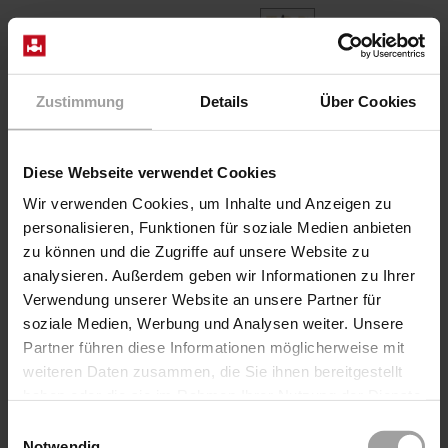
FR
Home
Tableau de résistance
Zustimmung
Details
Über Cookies
Diese Webseite verwendet Cookies
Recherche interactive de la résistance
Wir verwenden Cookies, um Inhalte und Anzeigen zu
Trouver des matériaux
personalisieren, Funktionen für soziale Medien anbieten
zu können und die Zugriffe auf unsere Website zu
pour des médias de
analysieren. Außerdem geben wir Informationen zu Ihrer
Verwendung unserer Website an unsere Partner für
fonctionnement
soziale Medien, Werbung und Analysen weiter. Unsere
Partner führen diese Informationen möglicherweise mit
appropriés
weiteren Daten zusammen, die Sie ihnen bereitgestellt
haben oder die sie im Rahmen Ihrer Nutzung der Dienste
gesammelt haben.
Einwilligungsauswahl
Rechercher un médium
Notwendig