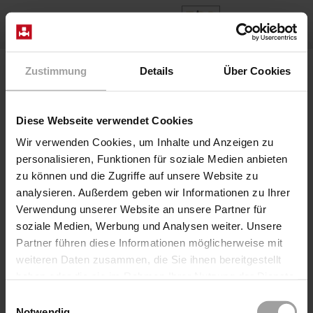
FR
Home
Produits
Series 2/918-..-06-R281
Zustimmung
Details
Über Cookies
Diese Webseite verwendet Cookies
Wir verwenden Cookies, um Inhalte und Anzeigen zu
personalisieren, Funktionen für soziale Medien anbieten
zu können und die Zugriffe auf unsere Website zu
analysieren. Außerdem geben wir Informationen zu Ihrer
Verwendung unserer Website an unsere Partner für
soziale Medien, Werbung und Analysen weiter. Unsere
Partner führen diese Informationen möglicherweise mit
Série 2/918-..-06-R281
weiteren Daten zusammen, die Sie ihnen bereitgestellt
Vanne à coulisse axiale à commande directe
haben oder die sie im Rahmen Ihrer Nutzung der Dienste
pneumatique à 2/2 voies, également pour les fluides très
gesammelt haben.
visqueux, lubrifiants ou pollués. Les vannes du type
Einwilligungsauswahl
Notwendig