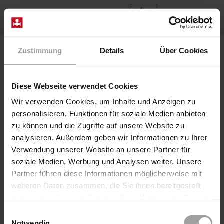
FR
Home
Produits
Series 2/918-..-06-R282
Zustimmung
Details
Über Cookies
Diese Webseite verwendet Cookies
Wir verwenden Cookies, um Inhalte und Anzeigen zu
personalisieren, Funktionen für soziale Medien anbieten
zu können und die Zugriffe auf unsere Website zu
analysieren. Außerdem geben wir Informationen zu Ihrer
Verwendung unserer Website an unsere Partner für
Série 2/918-..-06-R282
soziale Medien, Werbung und Analysen weiter. Unsere
Partner führen diese Informationen möglicherweise mit
Vanne à coulisse axiale à commande directe
weiteren Daten zusammen, die Sie ihnen bereitgestellt
pneumatique à 2/2 voies, également pour les fluides très
haben oder die sie im Rahmen Ihrer Nutzung der Dienste
visqueux, lubrifiants ou pollués jusqu'à 160 bars. Les
gesammelt haben.
vannes du type 2/918 sont utilisées de préférence là où
Einwilligungsauswahl
les vannes à siège ne peuvent pas être utilisées en raison
Notwendig