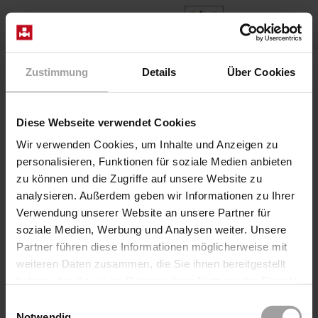
FR
Home
Produits
Series 2/918-08-R270
Zustimmung
Details
Über Cookies
Diese Webseite verwendet Cookies
Wir verwenden Cookies, um Inhalte und Anzeigen zu
personalisieren, Funktionen für soziale Medien anbieten
zu können und die Zugriffe auf unsere Website zu
analysieren. Außerdem geben wir Informationen zu Ihrer
Verwendung unserer Website an unsere Partner für
soziale Medien, Werbung und Analysen weiter. Unsere
Partner führen diese Informationen möglicherweise mit
weiteren Daten zusammen, die Sie ihnen bereitgestellt
haben oder die sie im Rahmen Ihrer Nutzung der Dienste
gesammelt haben.
Einwilligungsauswahl
Série 2/918-08-R270
Notwendig