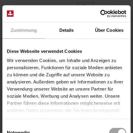
FR
Home
Produits
Series 2/918-10-R270
Zustimmung
Details
Über Cookies
Diese Webseite verwendet Cookies
Wir verwenden Cookies, um Inhalte und Anzeigen zu
personalisieren, Funktionen für soziale Medien anbieten
zu können und die Zugriffe auf unsere Website zu
analysieren. Außerdem geben wir Informationen zu Ihrer
Verwendung unserer Website an unsere Partner für
soziale Medien, Werbung und Analysen weiter. Unsere
Partner führen diese Informationen möglicherweise mit
weiteren Daten zusammen, die Sie ihnen bereitgestellt
haben oder die sie im Rahmen Ihrer Nutzung der Dienste
gesammelt haben.
Einwilligungsauswahl
Série 2/918-10-R270
Notwendig