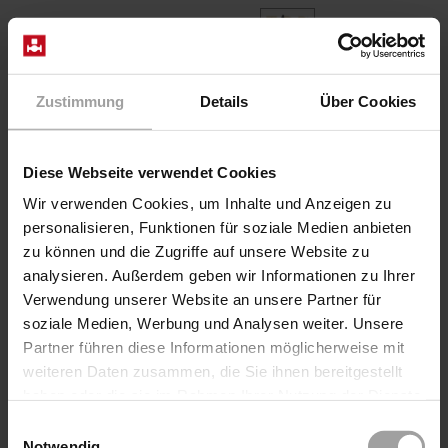
FR
Home
Produits
Series 2/918-R270-FL
Zustimmung
Details
Über Cookies
Diese Webseite verwendet Cookies
Wir verwenden Cookies, um Inhalte und Anzeigen zu
personalisieren, Funktionen für soziale Medien anbieten
zu können und die Zugriffe auf unsere Website zu
analysieren. Außerdem geben wir Informationen zu Ihrer
Verwendung unserer Website an unsere Partner für
soziale Medien, Werbung und Analysen weiter. Unsere
Partner führen diese Informationen möglicherweise mit
Série 2/918-R270-FL
weiteren Daten zusammen, die Sie ihnen bereitgestellt
Électrovanne à tiroir axial à action directe 2/2 voies,
haben oder die sie im Rahmen Ihrer Nutzung der Dienste
adaptée aux fluides gazeux et liquides, y compris les
gesammelt haben.
Einwilligungsauswahl
fluides très visqueux, lubrifiants ou contaminés. Les
Notwendig