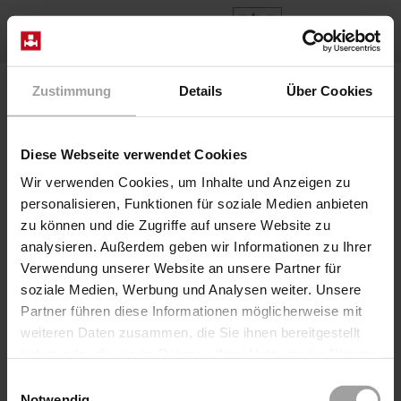
FR
Home
Produits
Series NKA01-..ETF
Zustimmung
Details
Über Cookies
Diese Webseite verwendet Cookies
Wir verwenden Cookies, um Inhalte und Anzeigen zu
personalisieren, Funktionen für soziale Medien anbieten
zu können und die Zugriffe auf unsere Website zu
analysieren. Außerdem geben wir Informationen zu Ihrer
Verwendung unserer Website an unsere Partner für
Série NKA01-..ETF
soziale Medien, Werbung und Analysen weiter. Unsere
Robinet à bille en laiton à passage intégral pour usage
Partner führen diese Informationen möglicherweise mit
industriel. Sur demande, le robinet à boisseau sphérique
weiteren Daten zusammen, die Sie ihnen bereitgestellt
peut être fourni avec un actionneur électrique ou
haben oder die sie im Rahmen Ihrer Nutzung der Dienste
pneumatique comme unité d'automatisation complète.
gesammelt haben.
Einwilligungsauswahl
Voir ENKA07 ou DNKA07 ou SNKA07. Vanne à bille
Notwendig