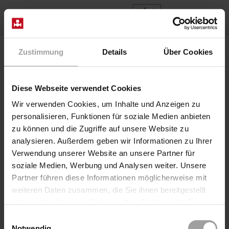
FR
Home
Produits
Series PNKA07-..ETF
Zustimmung
Details
Über Cookies
Diese Webseite verwendet Cookies
Wir verwenden Cookies, um Inhalte und Anzeigen zu
personalisieren, Funktionen für soziale Medien anbieten
zu können und die Zugriffe auf unsere Website zu
analysieren. Außerdem geben wir Informationen zu Ihrer
Verwendung unserer Website an unsere Partner für
soziale Medien, Werbung und Analysen weiter. Unsere
Partner führen diese Informationen möglicherweise mit
weiteren Daten zusammen, die Sie ihnen bereitgestellt
Série PNKA07-..ETF
haben oder die sie im Rahmen Ihrer Nutzung der Dienste
gesammelt haben.
Robinet à bille en laiton à passage intégral pour usage
Einwilligungsauswahl
industriel. Sur demande, la vanne à bille peut être fournie
Notwendig