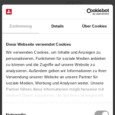
ES
Home
Productos
Series 2/918-..-06-R280
Zustimmung
Details
Über Cookies
Diese Webseite verwendet Cookies
Wir verwenden Cookies, um Inhalte und Anzeigen zu
personalisieren, Funktionen für soziale Medien anbieten
zu können und die Zugriffe auf unsere Website zu
analysieren. Außerdem geben wir Informationen zu Ihrer
Verwendung unserer Website an unsere Partner für
soziale Medien, Werbung und Analysen weiter. Unsere
Partner führen diese Informationen möglicherweise mit
Serie 2/918-..-06-R280
weiteren Daten zusammen, die Sie ihnen bereitgestellt
Válvula axial neumática de 2/2 vías de accionamiento
haben oder die sie im Rahmen Ihrer Nutzung der Dienste
directo también para medios altamente viscosos,
gesammelt haben.
lubricantes o contaminados. Las válvulas del tipo 2/918
Einwilligungsauswahl
Notwendig