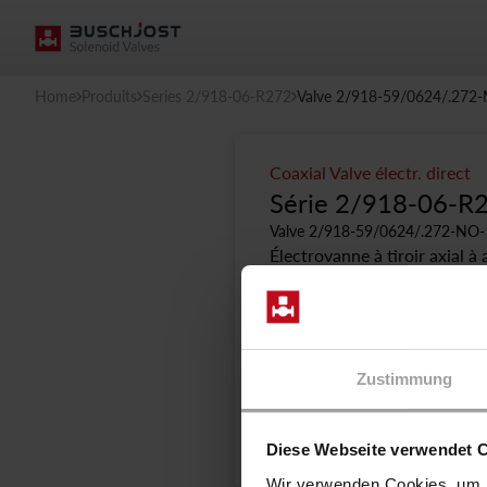
Home
Produits
Series 2/918-06-R272
Valve 2/918-59/0624/.272
Coaxial Valve électr. direct
Série 2/918-06-R
Valve 2/918-59/0624/.272-NO-
Électrovanne à tiroir axial à
compris les fluides très vis
le choix privilégié lorsque le
Fluidité et capacité de f
Peut être installée dans 
Zustimmung
verticales
Fiche technique explicit
Diese Webseite verwendet 
Wir verwenden Cookies, um I