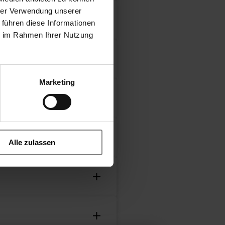
hrer Verwendung unserer
 führen diese Informationen
ie im Rahmen Ihrer Nutzung
18
- coaxial valve
Marketing
 open.stp
kpl..stp
Alle zulassen