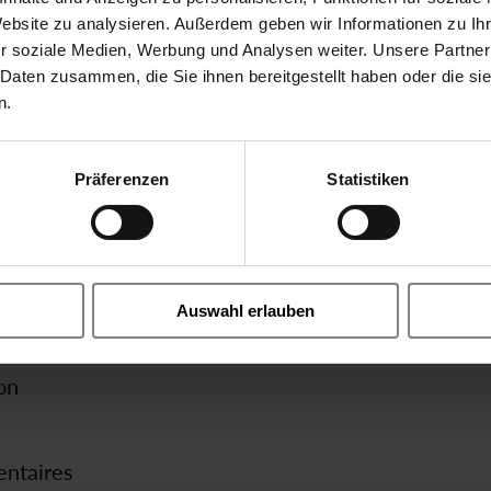
Website zu analysieren. Außerdem geben wir Informationen zu I
r soziale Medien, Werbung und Analysen weiter. Unsere Partner
 Daten zusammen, die Sie ihnen bereitgestellt haben oder die s
n.
Instructions
iques
272 100 bar
operating manual - 2/918, 3/9
Step by step valve disassembly 
Präferenzen
Statistiken
Fichiers STEP
CE
2918_DN10 G12 limit switch1
axial Valve électr. direct
BG-98990006 - brackets DN10 
Auswahl erlauben
3/8 10mm
on
5 m³/h
entaires