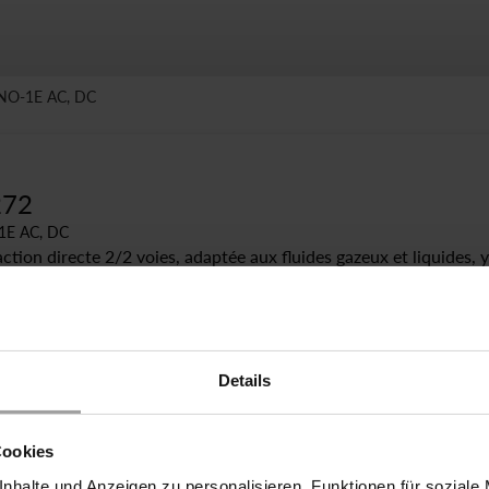
-NO-1E AC, DC
272
1E AC, DC
 action directe 2/2 voies, adaptée aux fluides gazeux et liquides, y
queux, lubrifiants ou contaminés. Les vannes de type 2/918 sont
s propriétés du fluide empêchent l'utilisation de vannes à siège.
ermeture dans toutes les directions
n'importe quelle position dans des conduites horizontales ou
Details
e
Cookies
nhalte und Anzeigen zu personalisieren, Funktionen für soziale