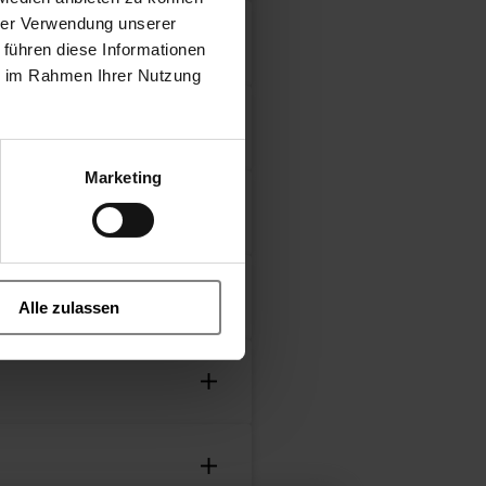
hrer Verwendung unserer
 führen diese Informationen
ie im Rahmen Ihrer Nutzung
18
- coaxial valve
Marketing
 open.stp
kpl..stp
Alle zulassen