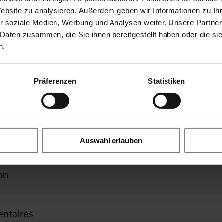
Website zu analysieren. Außerdem geben wir Informationen zu I
r soziale Medien, Werbung und Analysen weiter. Unsere Partner
 Daten zusammen, die Sie ihnen bereitgestellt haben oder die s
n.
Instructions
iques
272 100 bar
operating manual - 2/918, 3/9
Step by step valve disassembly 
Präferenzen
Statistiken
Fichiers STEP
CE
2918_DN10 G12 limit switch1
axial Valve électr. direct
BG-98990006 - brackets DN10 
Auswahl erlauben
1/4 10mm
on
8 m³/h
entaires