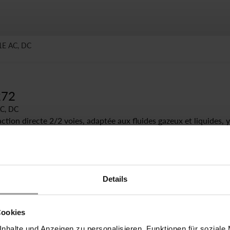
1E AC, DC
272
AC, DC
 action directe 2/2 voies, adaptée aux fluides gazeux et liquides, y
queux, lubrifiants ou contaminés. Les vannes de type 2/918 sont
s propriétés du fluide empêchent l'utilisation de vannes à siège.
ermeture dans toutes les directions
n'importe quelle position dans des conduites horizontales ou
Details
e
Cookies
nhalte und Anzeigen zu personalisieren, Funktionen für soziale