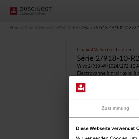
Home
Produits
Series 2/918-10-R272
Valve 2/918-49/1024/.272-
Coaxial Valve électr. direct
Série 2/918-10-R
Valve 2/918-49/1024/.272-1E 
Électrovanne à tiroir axial à
compris les fluides très vis
le choix privilégié lorsque le
Fluidité et capacité de f
Peut être installée dans 
Zustimmung
verticales
Fiche technique explicit
Diese Webseite verwendet 
Wir verwenden Cookies, um I