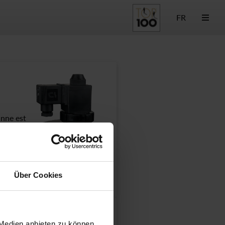
FR
anne est
 un grand
s pièces
Über Cookies
 Medien anbieten zu können