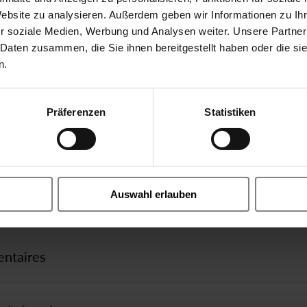
Website zu analysieren. Außerdem geben wir Informationen zu I
r soziale Medien, Werbung und Analysen weiter. Unsere Partner
Instructions
iques
 Daten zusammen, die Sie ihnen bereitgestellt haben oder die s
Instructions Électrovannes ser
n.
CE
Präferenzen
Statistiken
Vanne à siège Servoassistance électrique
G3/4 20mm
ndées comme
Auswahl erlauben
on
9.8 m³/h
entaires
PVC | Chlorure de polyvinyle
FKM