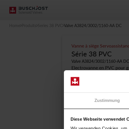
Home
Produits
Series 38 PVC
Valve A3824/3002/1160-AA DC
Vanne à siège Servoassistanc
Série 38 PVC
Valve A3824/3002/1160-AA DC
Electrovanne en PVC pour gaz
assurée par une membrane en
diamètre nominal permet une 
métalliques, chambre d'indui
Fiche technique explicit
Zustimmung
Diese Webseite verwendet 
Downloads
Wir verwenden Cookies, um I