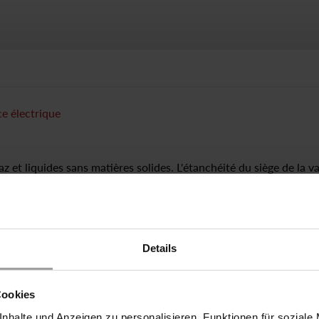
e électrique
 et liquides sans matières solides. L'étanchéité du siège de la v
 caoutchouc. L'utilisation de petits aimants peu puissants pour
construction simple de l'électrovanne. Particularité : vanne san
t séparée du fluide.
e
Details
Cookies
nhalte und Anzeigen zu personalisieren, Funktionen für soziale