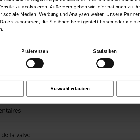
Website zu analysieren. Außerdem geben wir Informationen zu I
Instructions
iques
r soziale Medien, Werbung und Analysen weiter. Unsere Partner
Maintenance manual A70
 Daten zusammen, die Sie ihnen bereitgestellt haben oder die s
n.
A
CE
70
Pinch Valve pneumatique direct
Präferenzen
Statistiken
e de
59
G3/8 10mm
6.5 m³/h
on
Auswahl erlauben
12
AISI 316L - 1.4435
entaires
02
FKM
H
Manchette de tuyau
de la valve
7
axial passage
XX