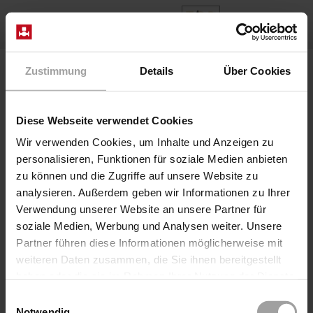
FR
Home
Produits
Series F22
Valve F2202/0404/7005-OF
Zustimmung
Details
Über Cookies
Diese Webseite verwendet Cookies
Wir verwenden Cookies, um Inhalte und Anzeigen zu
personalisieren, Funktionen für soziale Medien anbieten
zu können und die Zugriffe auf unsere Website zu
analysieren. Außerdem geben wir Informationen zu Ihrer
Verwendung unserer Website an unsere Partner für
soziale Medien, Werbung und Analysen weiter. Unsere
Partner führen diese Informationen möglicherweise mit
Vanne à siège pneumatique direct
weiteren Daten zusammen, die Sie ihnen bereitgestellt
Série F22
haben oder die sie im Rahmen Ihrer Nutzung der Dienste
Valve F2202/0404/7005-OF
gesammelt haben.
Einwilligungsauswahl
La vanne à brides de la série 22 dans le type de
Notwendig